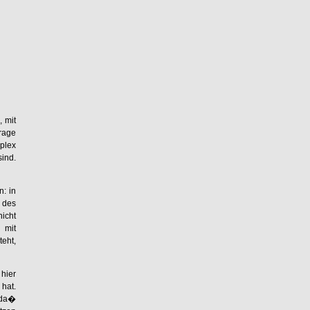
, mit
rage
mplex
sind.
: in
 des
nicht
 mit
eht,
hier
hat.
 da�