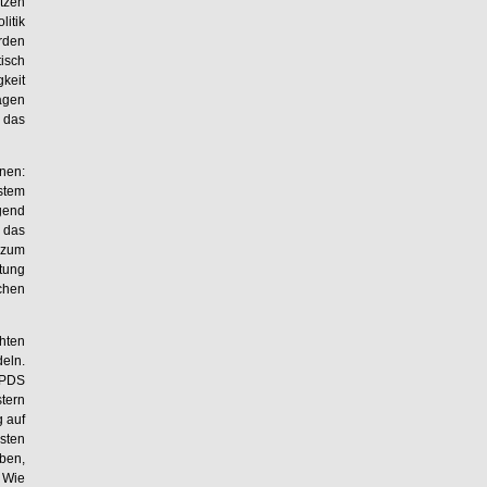
tzen
litik
rden
isch
gkeit
agen
t das
nen:
stem
gend
 das
 zum
tung
chen
hten
deln.
 PDS
tern
g auf
sten
ben,
 Wie