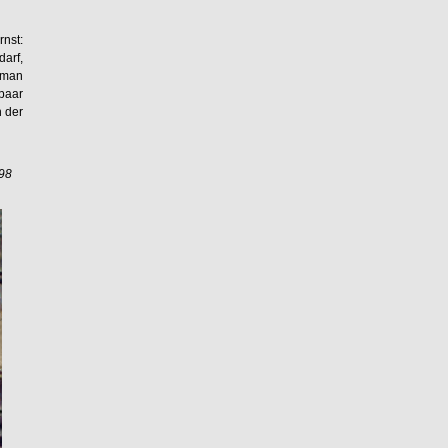
rnst:
darf,
 man
paar
 der
998