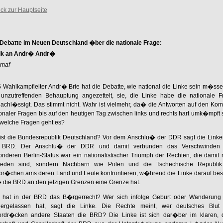
ck zur Hauptseite
 Debatte im Neuen Deutschland �ber die nationale Frage:
tik an Andr� Andr�
 maf
Wahlkampfleiter Andr� Brie hat die Debatte, wie national die Linke sein m�sse
 unzutreffenden Behauptung angezettelt, sie, die Linke habe die nationale F
achl�ssigt. Das stimmt nicht. Wahr ist vielmehr, da� die Antworten auf den Ko
onaler Fragen bis auf den heutigen Tag zwischen links und rechts hart umk�mpft 
welche Fragen geht es?
ist die Bundesrepublik Deutschland? Vor dem Anschlu� der DDR sagt die Linken
 BRD. Der Anschlu� der DDR und damit verbunden das Verschwinden
nderen Berlin-Status war ein nationalistischer Triumph der Rechten, die damit 
rieden sind, sondern Nachbarn wie Polen und die Tschechische Republik
pr�chen ams deren Land und Leute konfrontieren, w�hrend die Linke darauf best
 die BRD an den jetzigen Grenzen eine Grenze hat.
 hat in der BRD das B�rgerrecht? Wer sich infolge Geburt oder Wanderung 
dergelassen hat, sagt die Linke. Die Rechte meint, wer deutsches Blut 
erdr�cken andere Staaten die BRD? Die Linke ist sich dar�ber im klaren,