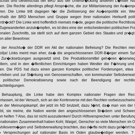
tschaft und Gesellschaft der BRD aus der Unterdr�ckung anderen L�nder Nu
en. Die Rechte allerdings pflegt Anspr�che, die zur Militarisierung der Au�enpo
ren. Die Linke tritt dagegen f�r die Zivilisierung der Au�enpolitik ein. We
erhalb der BRD Menschen und Gruppe wegen ihrer nationalen Herkunft polit
rdr�ckt? Die Linke wird hoffentlich niemals m�de, gegen die politische Rechtlosi
 Zugewanderten anzuk�mpfen, es ist dies eine der entscheidenden politischen Fr
onalen Zuschnitts, sie stellt sich auf dem ganzen Gebiet des Staates und pr�g
en aller Bewohner.
 der Anschlu� der DDR ein Akt der nationalen Befreiung? Die Rechten mei
ollja! Links meint man eher, da� die angeschlossenen DDR-B�rger einem Sy
 Zur�cksetzungen ausgesetzt sind. Die Produktionsmittel geh�ren �berwie
tlern, und in den �ffentlichen Einrichtungen haben Westler die F�hrung und
en. Die PDS hat dazu einen ganzen Komplex politischer Forderungen, etwa
rleben und zur St�rkung von Genossenschaften, von kommunaler Selbstverwal
 politischer Demokratisierung sowie nach der Beendigung der rechtli
achteiligungen.
 Behauptung, die Linke habe den Komplex nationaler Fragen den Rec
lassen, ist der Versuch, sich an der Kontroverse mit den Rechten vorbeizuschwin
n der Meinungskampf, der jetzt im ND brutzelt, dazu f�hrt, da� man von der
ubt, sie meine, die Nation werde den angeschlossenen Br�dern und Schwes
n helfen ? Also, das ist nicht auszudenken! Durch Hilfsversprechen unter Berufun
 nationalen Zusammenhalt haben Kohl, Waigel, Genscher so viele Menschen im O
Volksverm�gen und Selbstverwaltung brachten, das d�rfte nicht dazu gef�hrt ha
 Versprechungen auf nationaler Basis im Osten glaubw�rdiger werden. ?