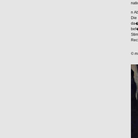
nat
n Ab
Die 
da�
bef
Sti
Rech
© ma