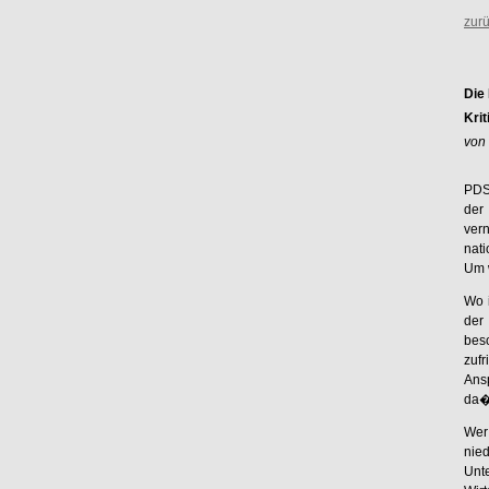
zurü
Die
Kri
von
PDS 
der
vern
nati
Um 
Wo 
der
beso
zuf
Ans
da�
Wer
nie
Unt