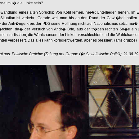
ional mu� die Linke sein?
wandlung eines alten Spruchs: Von Kohl lernen, hei�t Unterliegen lernen. Im E
Situation ist verkehrt. Gerade weil man bis an den Rand der Gewi�heit hoffen 
 der Anh�ngerkreis der PDS seine Hoffnung nicht auf Nationalismus setzt, mu�
�rchten, da� der Versuch von Andr� Brie, aus der tr�ben rechten So�e ein 
mmen zu fischen, die Wahlchancen der Linken verschlechtert und die Wahlchancen
ten verbessert. Das alles kann korrigiert werden, aber es pressiert. (ams gruppe)
f aus: Politische Berichte (Zeitung der Gruppe f�r Sozialistische Politik), 21.08.1