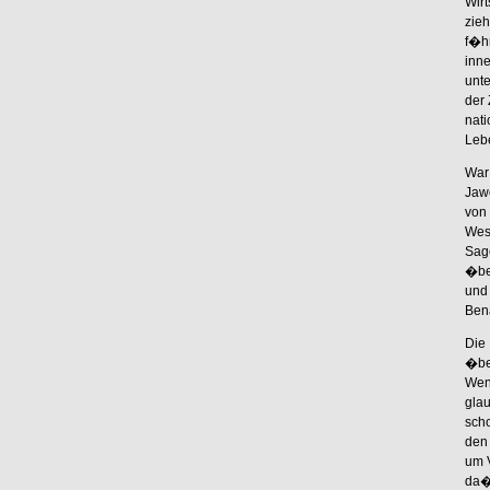
Wir
zieh
f�h
inn
unte
der
nati
Leb
War
Jaw
von
Wes
Sag
�be
und
Ben
Die
�ber
Wen
gla
scho
den
um 
da�